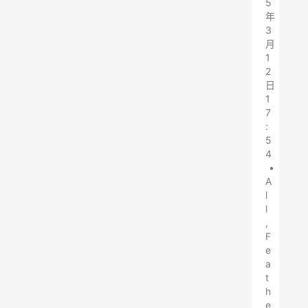
5
年
3
月
1
2
日
1
7
:
5
4
•
A
l
l
,
F
e
a
t
h
e