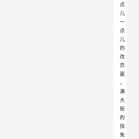
点
儿
一
点
儿
的
改
页
面
，
满
大
街
的
找
免