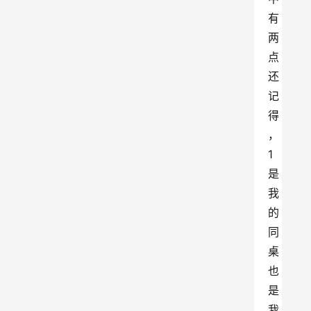
有
两
点
还
记
得
，
1
是
我
的
同
桌
也
是
我