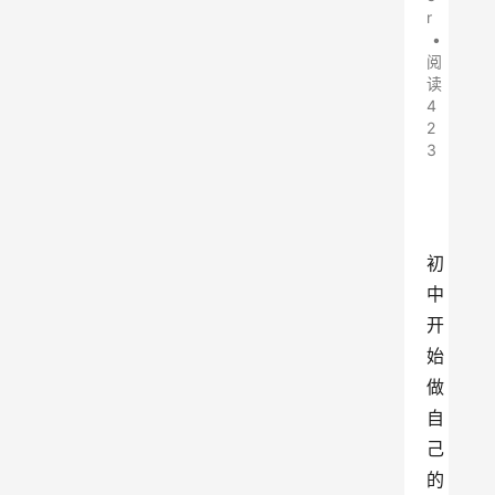
r
•
阅
读
4
2
3
初
中
开
始
做
自
己
的