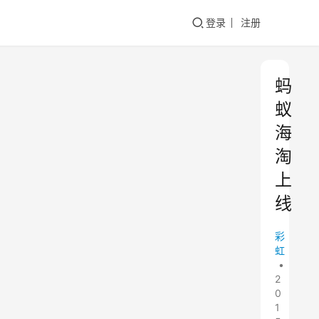
登录
注册
蚂
蚁
海
淘
上
线
彩
虹
•
2
0
1