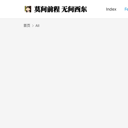
Index
F
首页
All