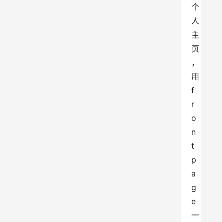
个
人
主
页
，
用
f
r
o
n
t
p
a
g
e
一