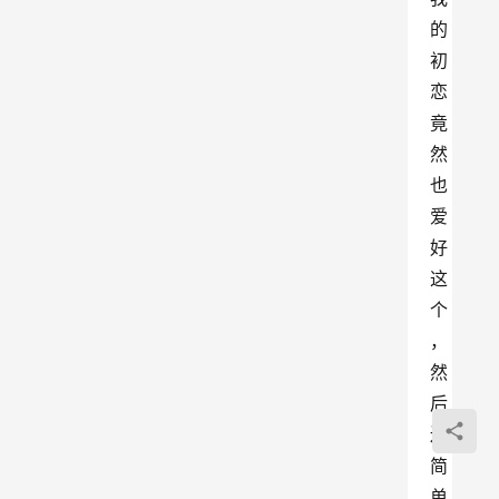
的
初
恋
竟
然
也
爱
好
这
个
，
然
后
还
简
单