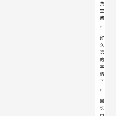
费
空
间
。
好
久
远
的
事
情
了
。
回
忆
中