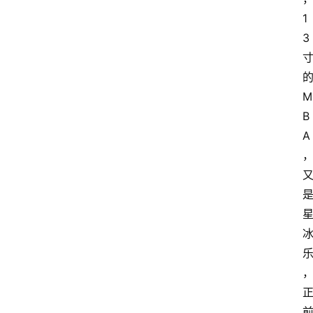
1
3
M
B
A