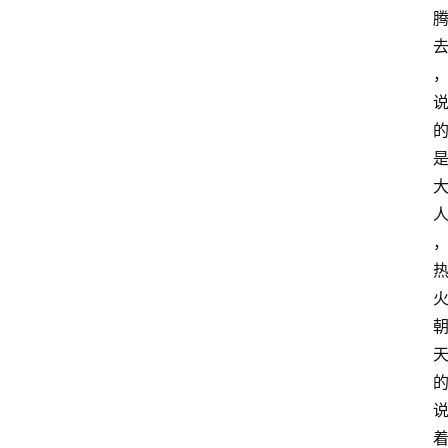
T
e
c
h
n
登录
注册
o
l
o
g
y
L
i
v
e
c
o