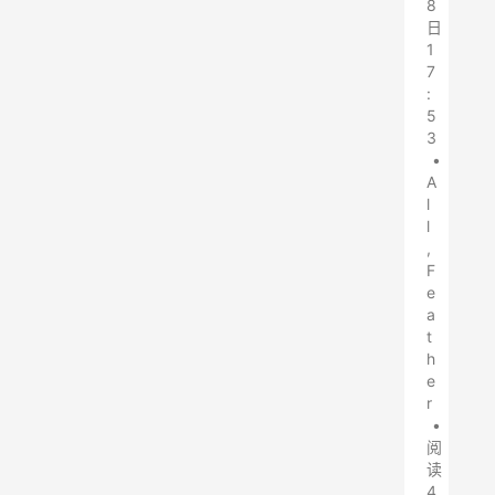
8
日
1
7
:
5
3
•
A
l
l
,
F
e
a
t
h
e
r
•
阅
读
4