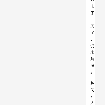
卡
了
4
天
了
，
仍
未
解
决
。
想
问
别
人