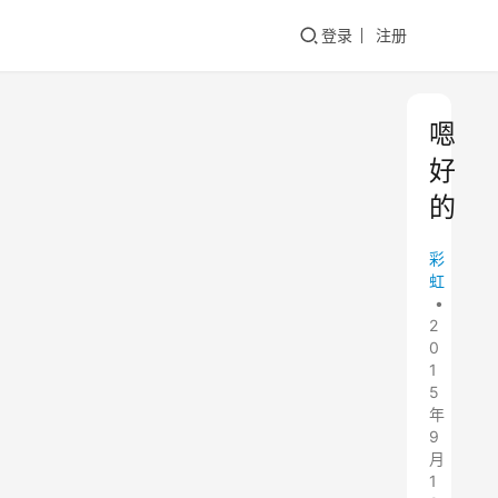
登录
注册
嗯
好
的
彩
虹
•
2
0
1
5
年
9
月
1