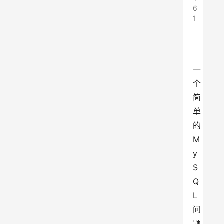
6
1
一
个
简
单
的
M
y
S
Q
L
问
题