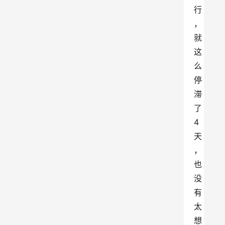
行
，
就
这
么
停
滞
了
4
天
，
也
没
有
太
想