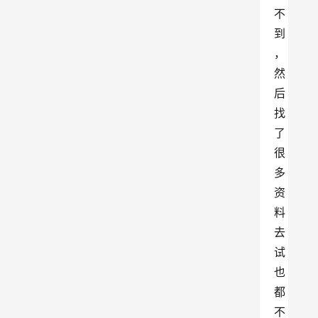
不
到
，
然
后
找
了
很
多
资
料
去
试
也
都
不