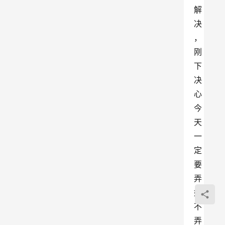
解
决
，
刚
下
决
心
今
天
一
定
要
弄
好
不
弄