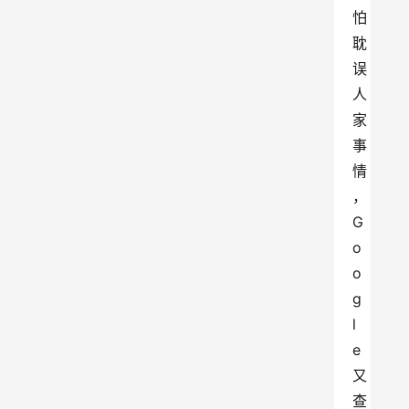
怕
耽
误
人
家
事
情
，
G
o
o
g
l
e
又
查