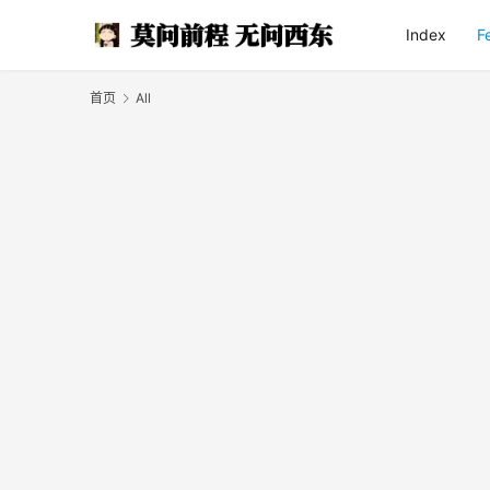
Index
F
首页
All