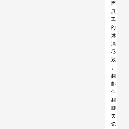
面
展
现
的
淋
漓
尽
致
，
翻
邮
件
翻
聊
天
记