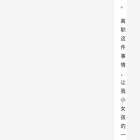
。
离
职
这
件
事
情
，
让
我
小
女
孩
的
一