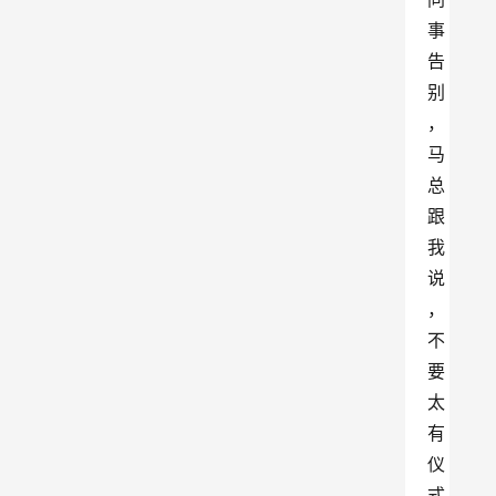
事
告
别
，
马
总
跟
我
说
，
不
要
太
有
仪
式