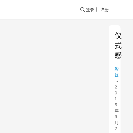
登录
注册
仪
式
感
彩
虹
•
2
0
1
5
年
9
月
2