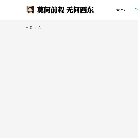
Index
F
首页
All