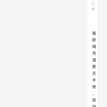
7
8
离
职
喝
完
酒
那
天
半
夜
，
和
同