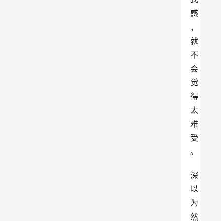
感
，
就
不
会
觉
得
太
难
受
。
深
以
为
然