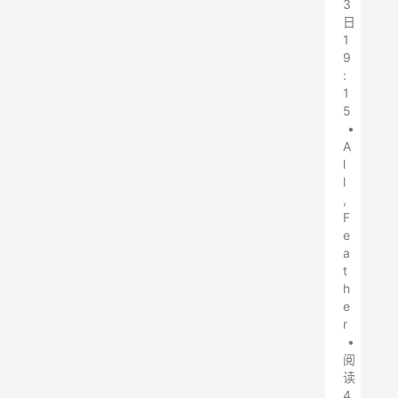
3
日
1
9
:
1
5
•
A
l
l
,
F
e
a
t
h
e
r
•
阅
读
4