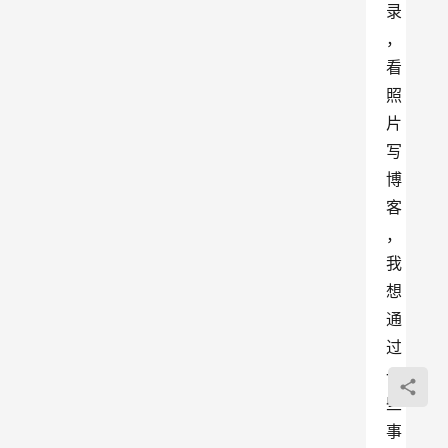
录
，
看
照
片
写
博
客
，
我
想
通
过
一
些
事