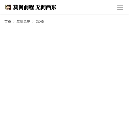
首页
年度总结
第2页
I
n
d
e
x
F
e
a
t
h
e
r