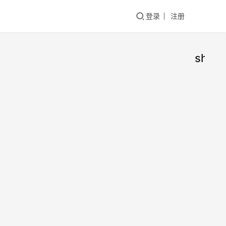
登录
注册
shad
iOS9：
与
Shado
什么是Surg
是基于io
的完美
Network 
开发的一
彩虹
工具，工
2016年3月
用Packet 
0
Provid
0
上…