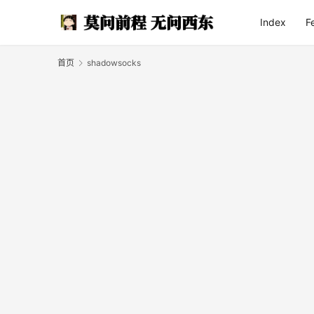
Index
F
首页
shadowsocks