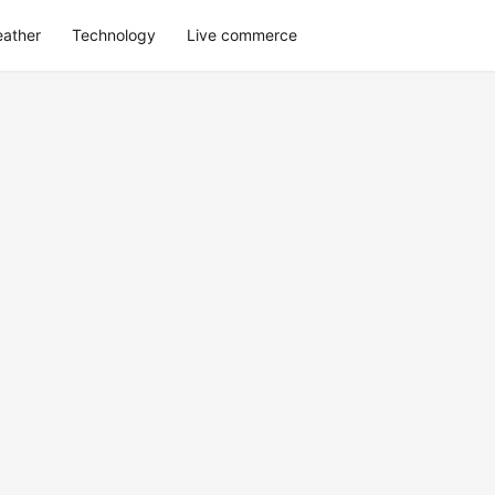
eather
Technology
Live commerce