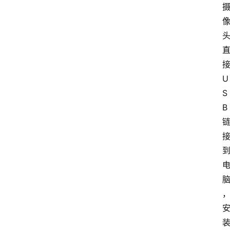
U
S
B