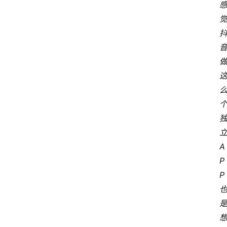
e
r
T
e
c
h
n
登录
注册
o
l
o
A
g
y
P
P
L
i
v
e