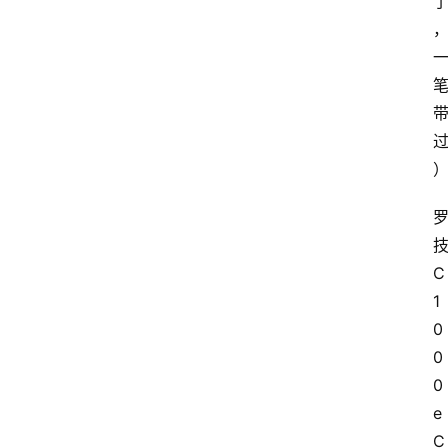
C
1
0
0
0
e 
C