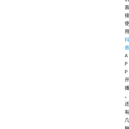
A
P
P