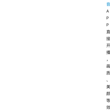
A
P
P