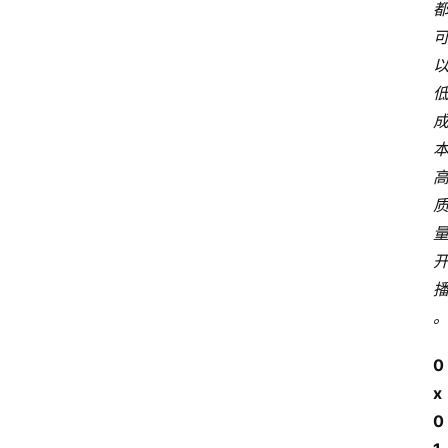
0
x
0