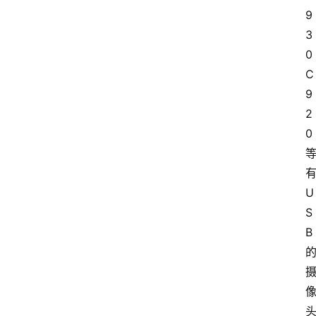
9
3
0 
C
9
2
0
U
S
B