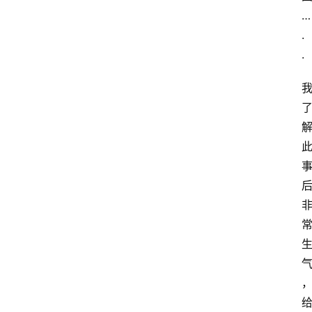
…
.
.