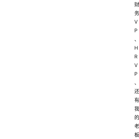
V
P
H
R 
V
P