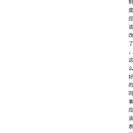
T
e
c
h
n
登录
注册
o
l
o
g
y
L
i
v
e
c
o