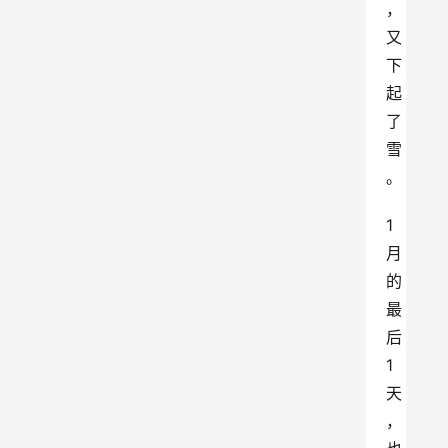
，
又
下
起
了
雪
。
1
月
的
最
后
1
天
，