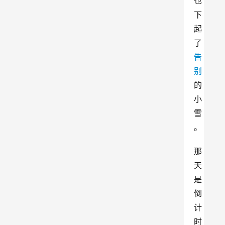
也
下
起
了
告
别
的
小
雪
。
那
天
是
倒
计
时