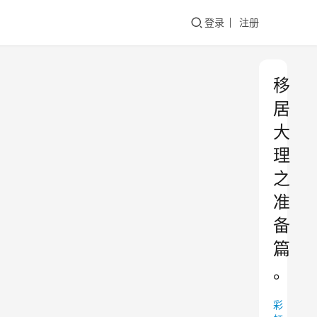
登录
注册
移
居
大
理
之
准
备
篇
。
彩