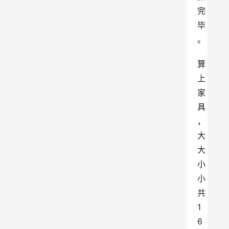
完
毕
。
算
上
家
具
，
大
大
小
小
共
1
6