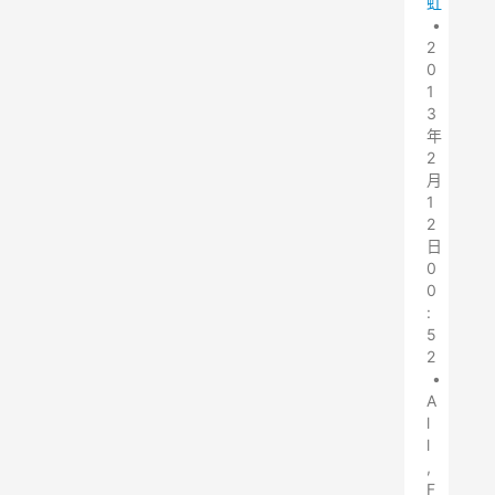
虹
•
2
0
1
3
年
2
月
1
2
日
0
0
:
5
2
•
A
l
l
,
F