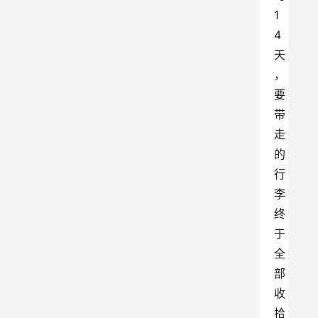
1
4
天
，
要
带
走
的
行
李
终
于
全
部
收
拾