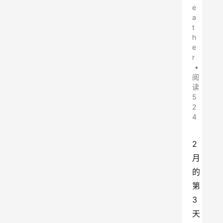
e
a
t
h
e
r
•
阅
读
5
2
4
2
月
的
第
3
天