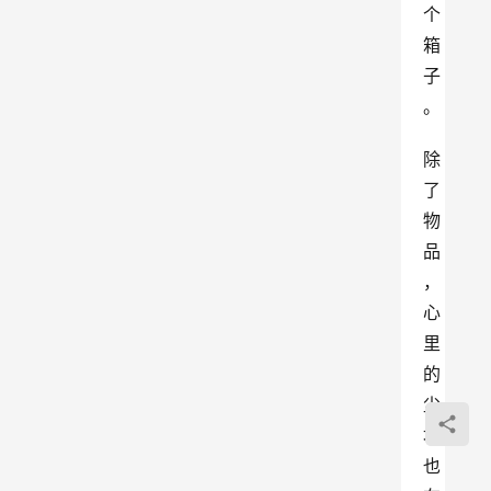
个
箱
子
。
除
了
物
品
，
心
里
的
尘
埃
也