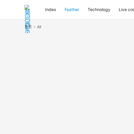
Index
Feather
Technology
Live c
首页
All