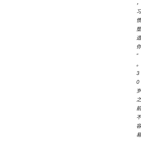
”
3
0