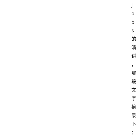
j
o
b
s