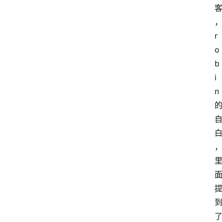
r
o
b
i
n