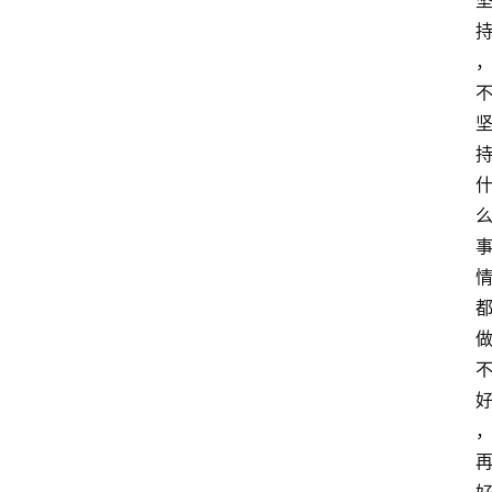
T
e
c
h
n
登录
注册
o
l
o
g
y
L
i
v
e
c
o