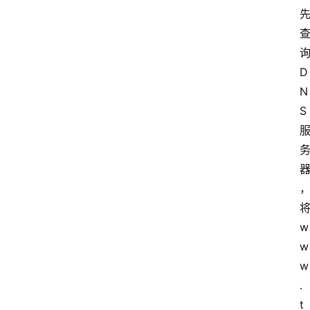
D
N
S
w
w
w
.
t