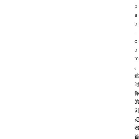
b
a
o
.
c
o
m