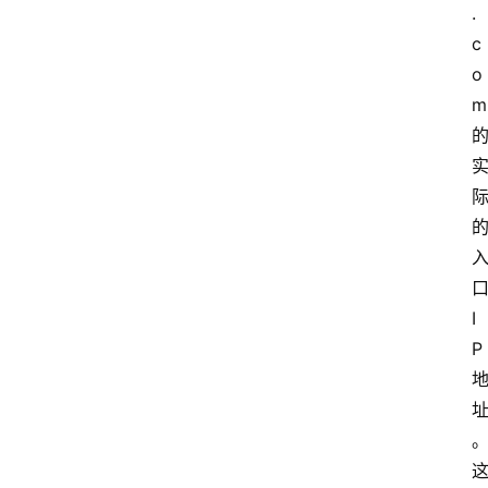
.
c
o
m
I
P