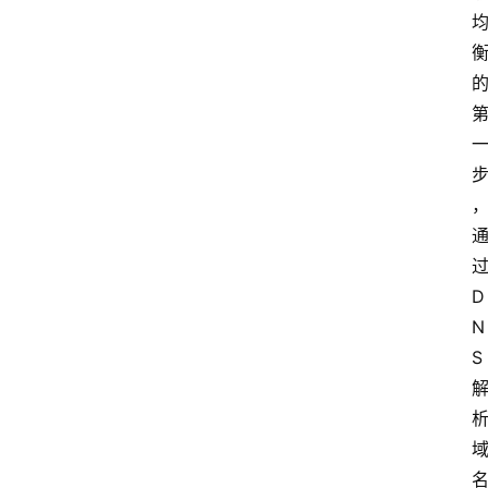
D
N
S