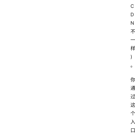
C
D
N
)