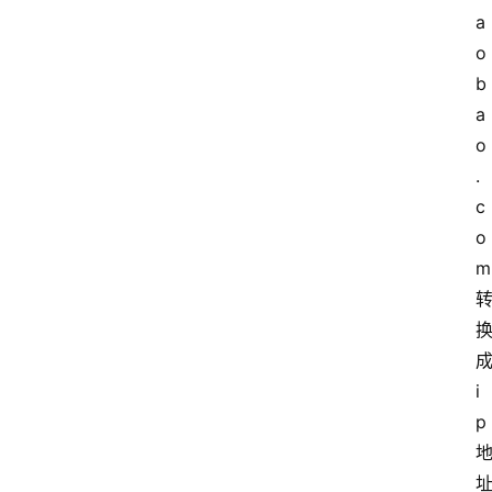
a
o
b
a
o
.
c
o
m
i
p