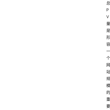
c
h
P
n
V
登录
注册
o
l
o
g
y
L
i
v
e
c
o
m
m
e
r