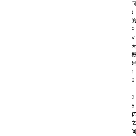
P
V
1
6
-
2
5