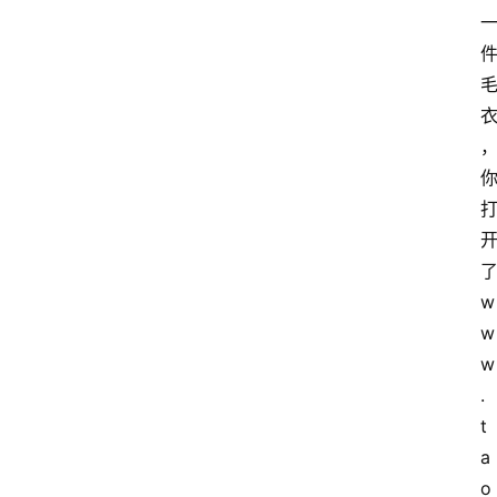
w
w
w
.
t
a
o