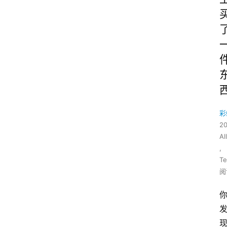
彩
2
All
,
Te
阅