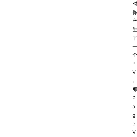
P
V
P
a
g
e 
V