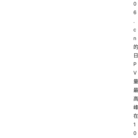
0
6
.
c
n
P
V
1
0