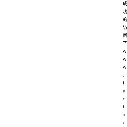
w
w
w
.
t
a
o
b
a
o