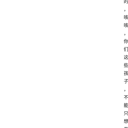
h
n
登录
注册
o
l
o
g
y
L
i
v
e
c
o
m
m
e
r