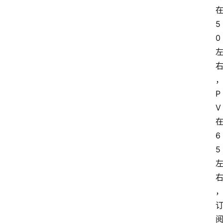
5
0
P
V
6
5