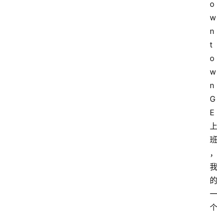
o
w
n
t
o
w
n 
G
E