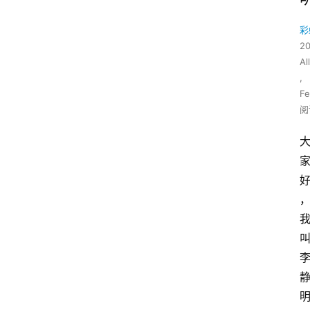
彩
2
All
,
Fe
阅