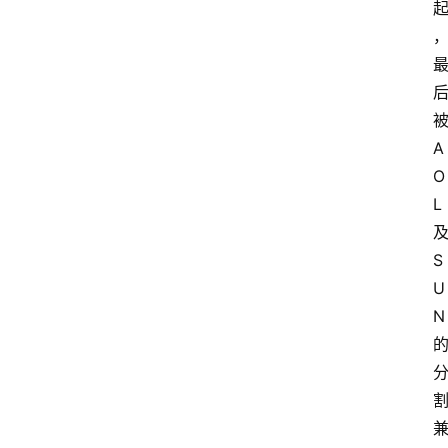
A
O
L
S
U
N