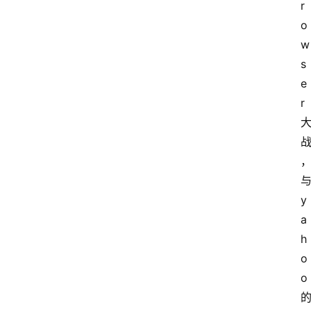
r
o
w
s
e
r
y
a
h
o
o