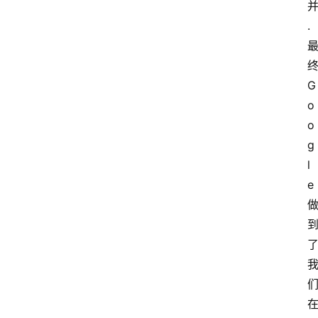
. 
G
o
o
g
l
e