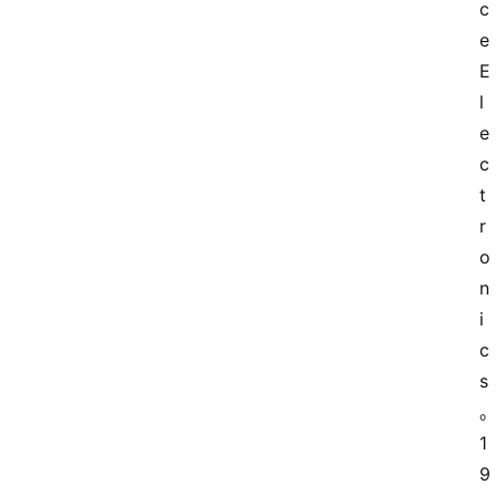
c
e 
E
l
e
c
t
r
o
n
i
c
s
1
9