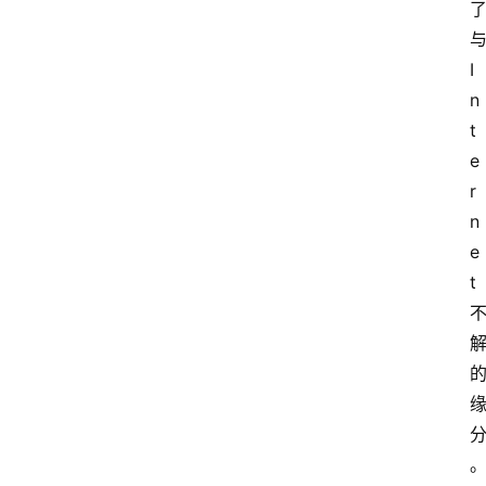
T
e
I
c
n
h
t
n
e
登录
注册
o
r
l
o
n
g
e
y
t
L
i
v
e
c
o