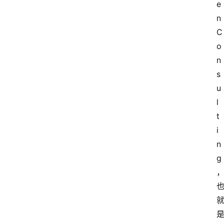
e
n 
C
o
n
s
u
l
t
i
n
g