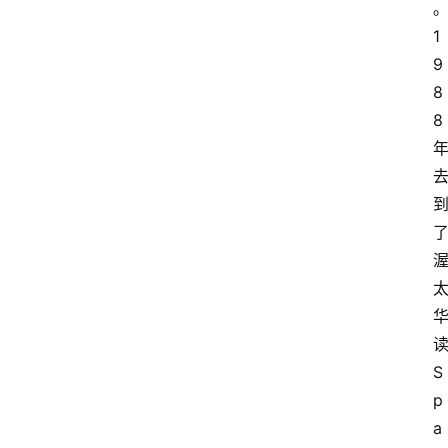
1
9
8
8
S
p
a