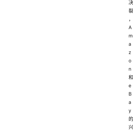
A
m
a
z
o
n
e
B
a
y