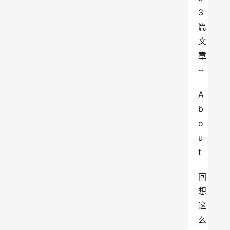
3
篇
文
章
~
A
b
o
u
t
回
想
这
么