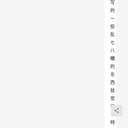
写
的
一
些
乱
七
八
糟
的
东
西
就
觉
得
丫
特