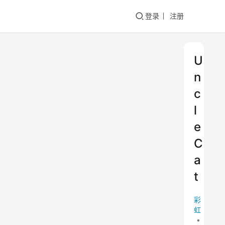
登录
注册
U
n
c
l
e
C
a
t
彩
虹
•