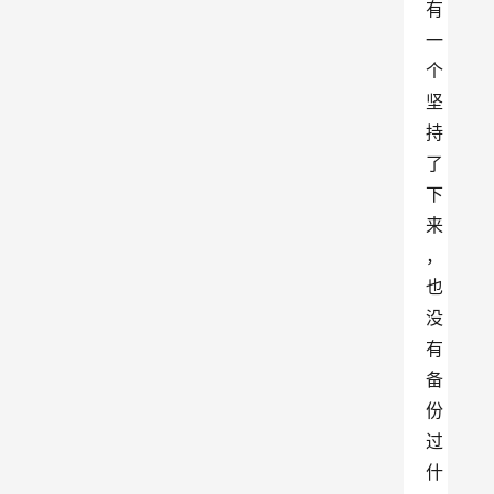
有
一
个
坚
持
了
下
来
，
也
没
有
备
份
过
什