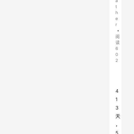
a
t
h
e
r
•
阅
读
6
0
2
4
1
3
天
，
5