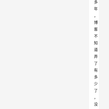
多
年
，
博
客
不
知
道
弄
了
有
多
少
了
，
没