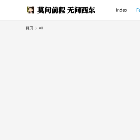
Index
F
首页
All