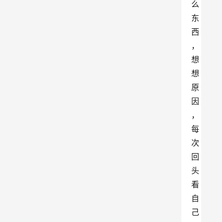
么
东
西
，
想
想
原
因
，
每
次
回
头
看
自
己