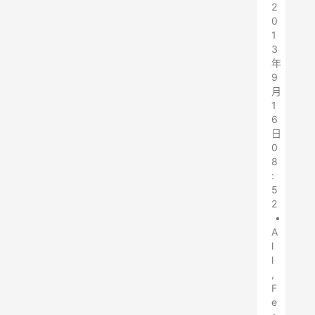
2
0
1
3
年
9
月
1
6
日
0
8
:
5
2
•
A
l
l
,
F
e