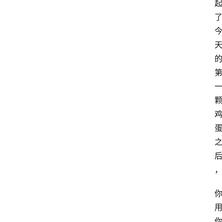
c
h
n
登录
注册
o
l
o
g
y
L
i
v
e
c
o
m
m
e
r