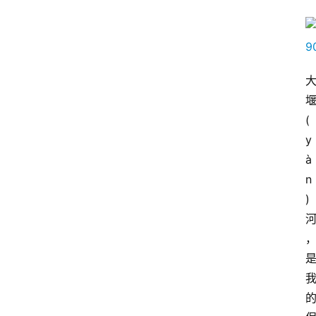
(
y
à
n
)