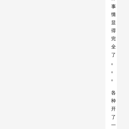
事
情
显
得
完
全
了
。
。
。
各
种
开
了
一