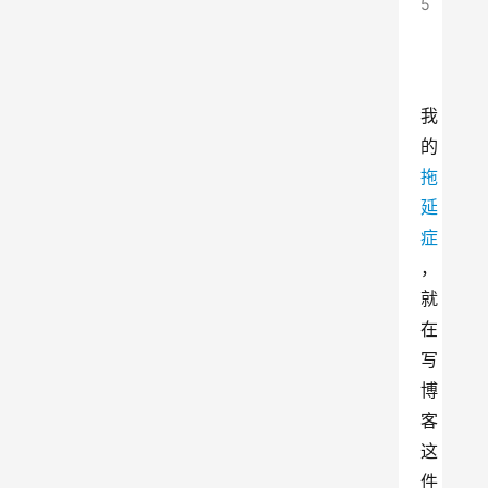
5
我
的
拖
延
症
，
就
在
写
博
客
这
件