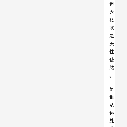
但
大
概
就
是
天
性
使
然
。
是
谁
从
远
处