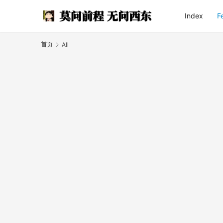
Index
F
首页
All