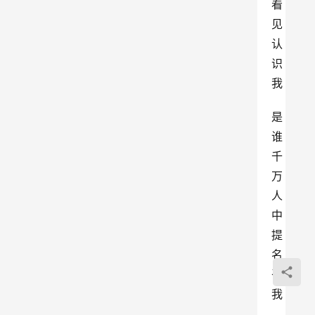
看
见
认
识
我
是
谁
千
万
人
中
提
名
召
我