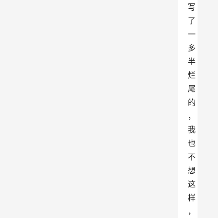
写
了
一
多
半
烂
尾
的
，
我
也
不
想
这
样
，