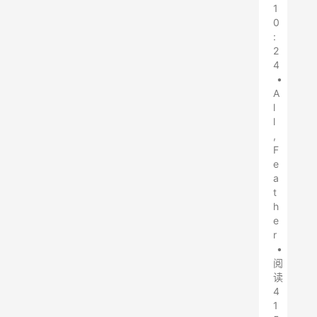
1
0
:
2
4
•
A
l
l
,
F
e
a
t
h
e
r
•
阅
读
4
1