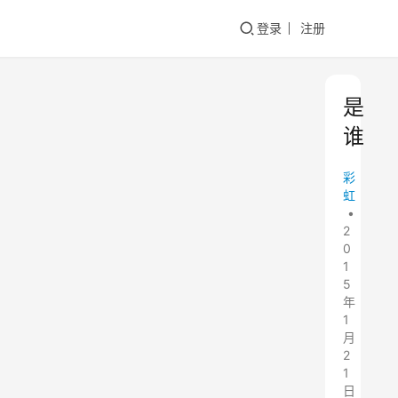
登录
注册
是
谁
彩
虹
•
2
0
1
5
年
1
月
2
1
日