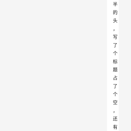
半
的
头
，
写
了
个
标
题
占
了
个
空
，
还
有