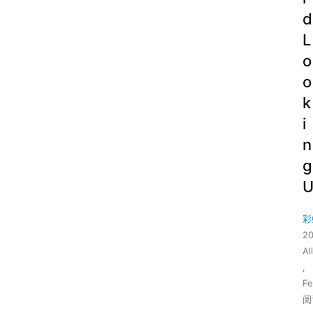
d
L
o
o
k
i
n
g
彩
2
All
,
Fe
阅