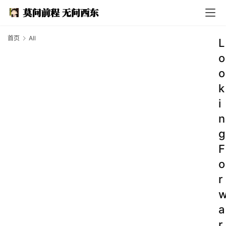
首页
All
L
o
o
k
i
n
g
F
o
r
a
r