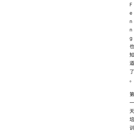
F
e
n
n
g