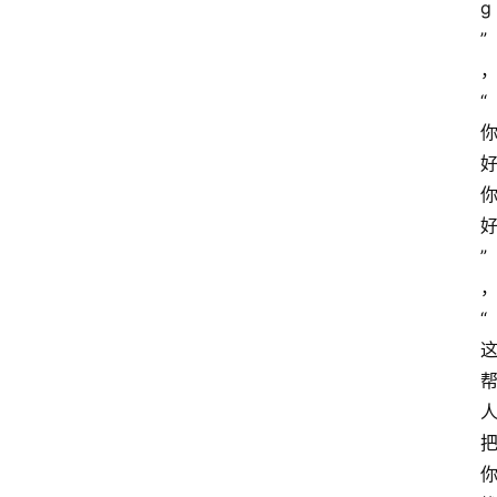
g
”
“
”
“