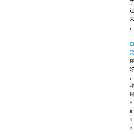
“
F
e
n
n