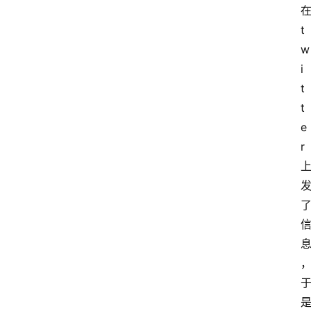
t
w
i
t
t
e
r