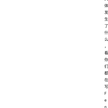
F
e
n