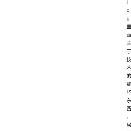
l
o
g