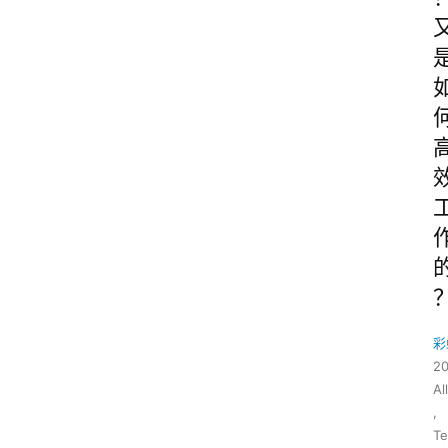
彩
2
All
,
Te