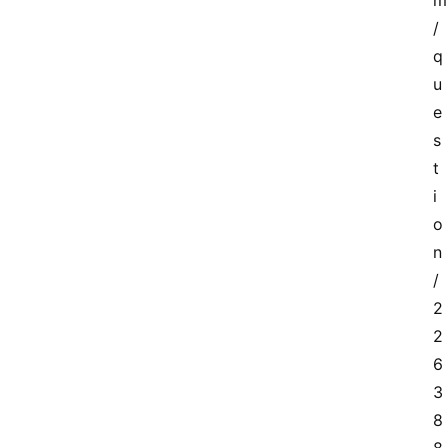
m
/
q
u
e
s
t
i
o
n
/
2
2
6
3
8