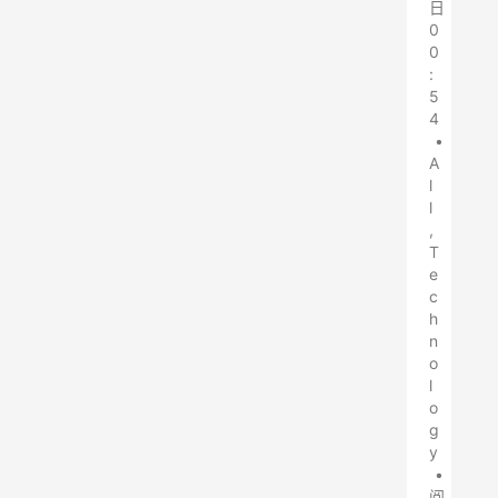
日
0
0
:
5
4
•
A
l
l
,
T
e
c
h
n
o
l
o
g
y
•
阅