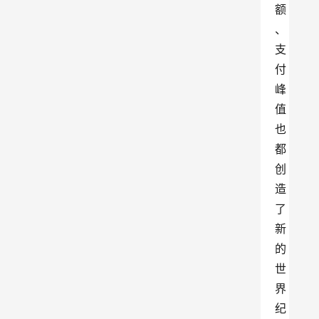
额
、
支
付
峰
值
也
都
创
造
了
新
的
世
界
纪