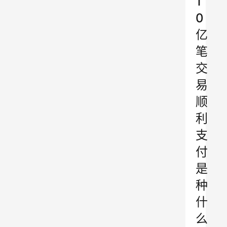
1
0
亿
笔
交
易
顺
利
支
付
是
种
什
么