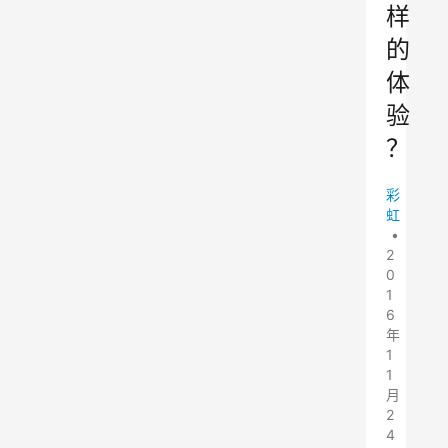
样
的
体
验
？
彩
虹
•
2
0
1
6
年
1
1
月
2
4