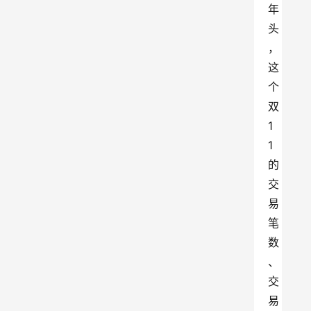
年
头
，
这
个
双
1
1
的
交
易
笔
数
、
交
易