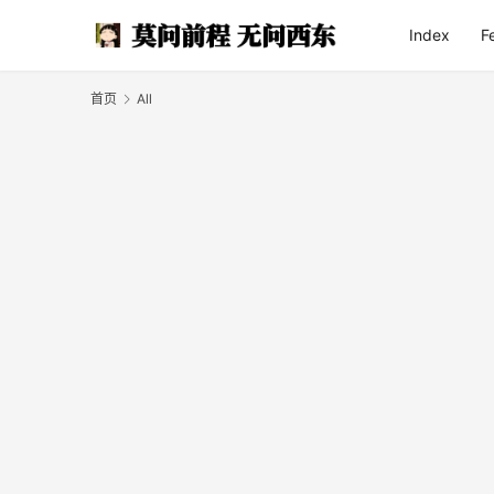
Index
F
首页
All