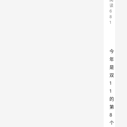
读
6
8
1
今
年
是
双
1
1
的
第
8
个