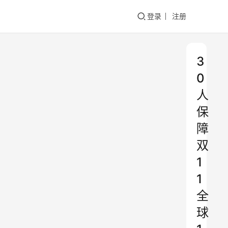
登录
注册
3
0
人
保
障
双
1
1
全
球