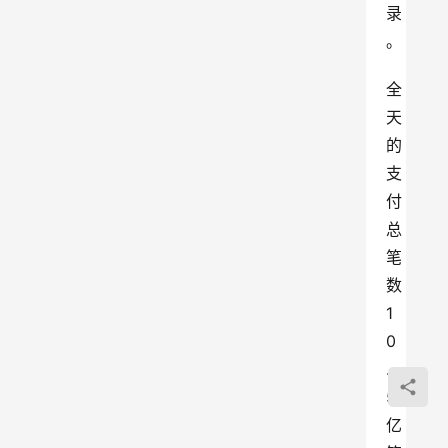
录
。
全
天
的
支
付
总
笔
数
1
0
.
5
亿