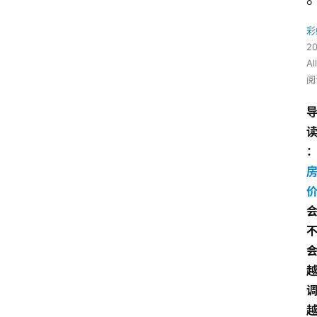
彩
2
All
阅