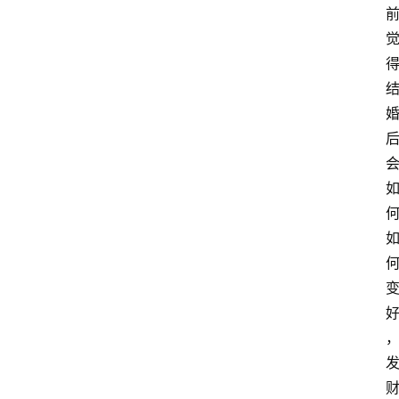
T
e
c
h
n
登录
注册
o
l
o
g
y
L
i
v
e
c
o
m