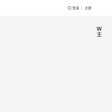
登录
注册
Word
主题
Bra
Feather
for
Wor
今天，
发布
Lov
布 `v
彩
这不
2026
单的
0
级，
451
次样
而是