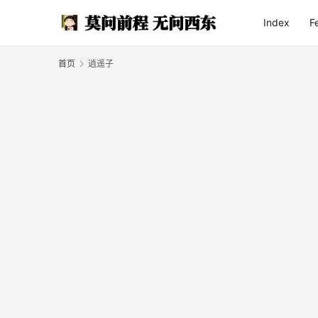
Index
F
首页
逍遥子