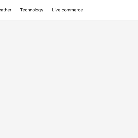
eather
Technology
Live commerce