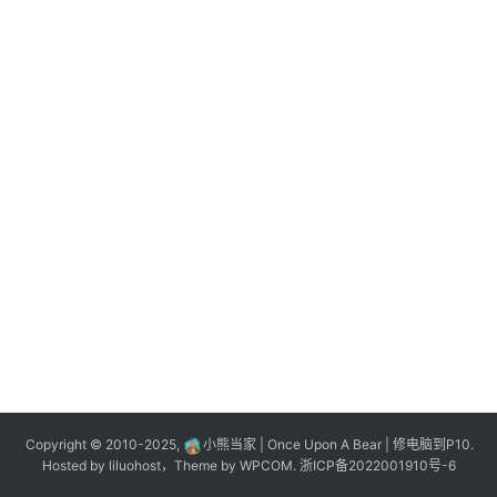
n
登录
注册
o
l
o
g
y
L
i
v
e
c
o
m
m
e
r
Copyright © 2010-2025,
小熊当家 | Once Upon A Bear | 修电脑到P10.
c
Hosted by
liluohost
，Theme by
WPCOM
.
浙ICP备2022001910号-6
e